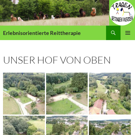
Zum
Inhalt
springen
Suchen
Erlebnisorientierte Reittherapie
PRIMÄR
MENÜ
UNSER HOF VON OBEN