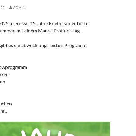
025
ADMIN
25 feiern wir 15 Jahre Erlebnisorientierte
sammen mit einem Maus-Türöffner-Tag.
gibt es ein abwechlungsreiches Programm:
howprogramm
nken
nen
Kuchen
ehr…