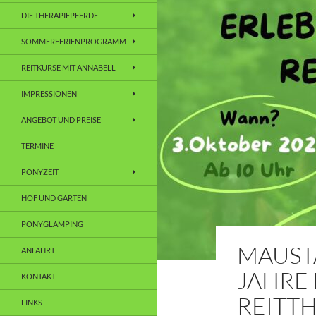
DIE THERAPIEPFERDE
SOMMERFERIENPROGRAMM
REITKURSE MIT ANNABELL
IMPRESSIONEN
ANGEBOT UND PREISE
TERMINE
PONYZEIT
HOF UND GARTEN
PONYGLAMPING
MAUSTA
ANFAHRT
JAHRE
KONTAKT
REITT
LINKS