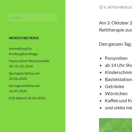
6. SEPTEMBER 2
Suchen
nach:
Am 3. Oktober 20
Reittherapie zu
NEUESTE BEITRÄGE
Den ganzen Tag 
Anmeldung für
Kindergeburtstage
Ponyreiten
Mama-Kind-Wochenende
ab 14 Uhr S
30.-31.05.2026
Kinderschmi
Springworkshop am
20.06.2026
Bastelstatio
Springworkshop am
Getränke
16.05.2026
Würstchen
E18-Abend 18.04.2026
Kaffee und 
und vieles m