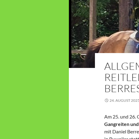
ALLGE
REITL
BERRE
24. AUGUST 202
Am 25. und 26. 
Gangreiten und
mit Daniel Berre
in Buweiler statt