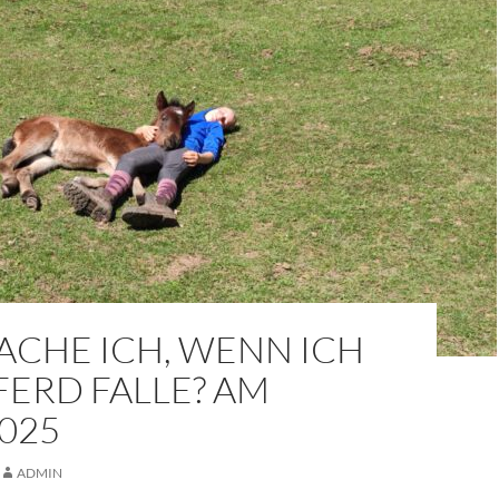
ACHE ICH, WENN ICH
ERD FALLE? AM
2025
ADMIN