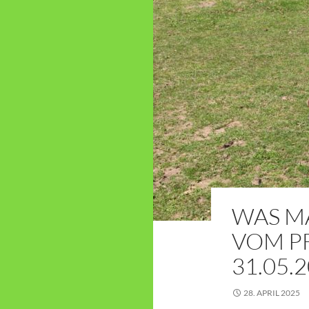
WAS M
VOM PF
31.05.
28. APRIL 2025